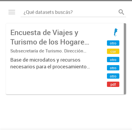
Encuesta de Viajes y
Turismo de los Hogares
otro
(EVyTH) - Microdatos
Subsecretaría de Turismo. Dirección
csv
Nacional de Mercados y Estadística
Base de microdatos y recursos
otro
necesarios para el procesamiento
otro
de datos de la Encuesta de Viajes y
otro
Turismo de los Hogares -EVyTH-
pdf
(Subsecretaría de Turismo).