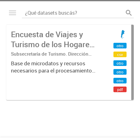
Encuesta de Viajes y
Turismo de los Hogares
otro
(EVyTH) - Microdatos
Subsecretaría de Turismo. Dirección
csv
Nacional de Mercados y Estadística
Base de microdatos y recursos
otro
necesarios para el procesamiento
otro
de datos de la Encuesta de Viajes y
otro
Turismo de los Hogares -EVyTH-
pdf
(Subsecretaría de Turismo).