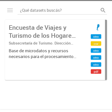
Encuesta de Viajes y
Turismo de los Hogares
otro
(EVyTH) - Microdatos
Subsecretaría de Turismo. Dirección
csv
Nacional de Mercados y Estadística
Base de microdatos y recursos
otro
necesarios para el procesamiento
otro
de datos de la Encuesta de Viajes y
otro
Turismo de los Hogares -EVyTH-
pdf
(Subsecretaría de Turismo).