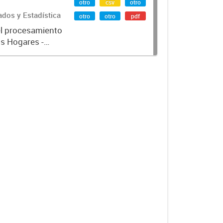
otro
csv
otro
ados y Estadística
otro
otro
pdf
el procesamiento
os Hogares -