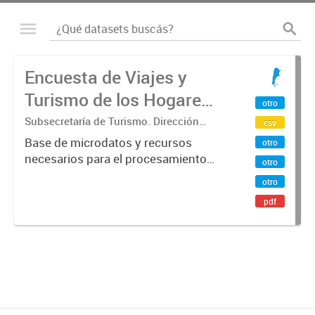
Encuesta de Viajes y
Turismo de los Hogares
otro
(EVyTH) - Microdatos
Subsecretaría de Turismo. Dirección
csv
Nacional de Mercados y Estadística
Base de microdatos y recursos
otro
necesarios para el procesamiento
otro
de datos de la Encuesta de Viajes y
otro
Turismo de los Hogares -EVyTH-
pdf
(Subsecretaría de Turismo).