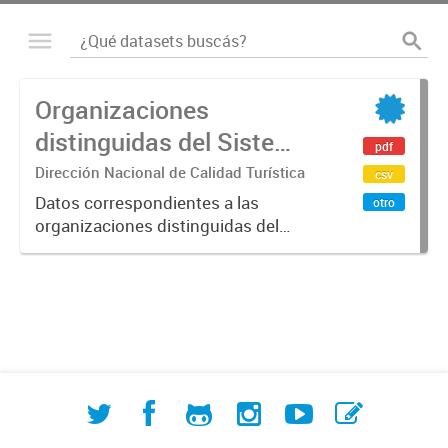
Organizaciones
distinguidas del Sistema
pdf
Argentino de Calidad
Dirección Nacional de Calidad Turística
csv
Turística (SACT)
Datos correspondientes a las
otro
organizaciones distinguidas del
Sistema Argentino de Calidad
Turística (SACT)